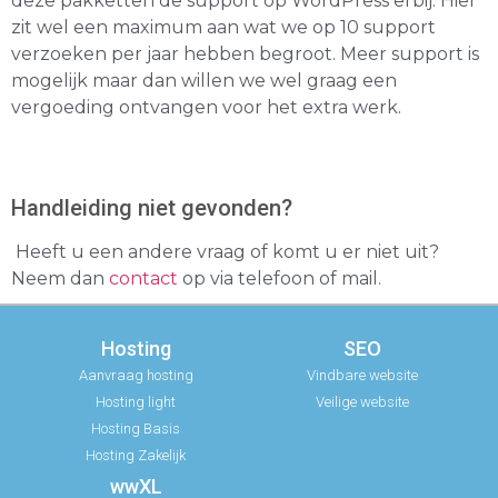
deze pakketten de support op WordPress erbij. Hier
zit wel een maximum aan wat we op 10 support
verzoeken per jaar hebben begroot. Meer support is
mogelijk maar dan willen we wel graag een
vergoeding ontvangen voor het extra werk.
Handleiding niet gevonden?
Heeft u een andere vraag of komt u er niet uit?
Neem dan
contact
op via telefoon of mail.
Hosting
SEO
Aanvraag hosting
Vindbare website
Hosting light
Veilige website
Hosting Basis
Hosting Zakelijk
wwXL