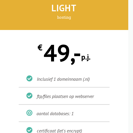
LIGHT
hosting
49,-
€
p.j.
Inclusief 1 domeinnaam (.nl)
ftp/files plaatsen op webserver
aantal databases: 1
certificaat (let's encrypt)