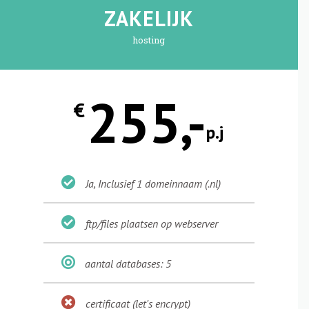
ZAKELIJK
hosting
255,-
€
p.j
Ja, Inclusief 1 domeinnaam (.nl)
ftp/files plaatsen op webserver
aantal databases: 5
certificaat (let's encrypt)