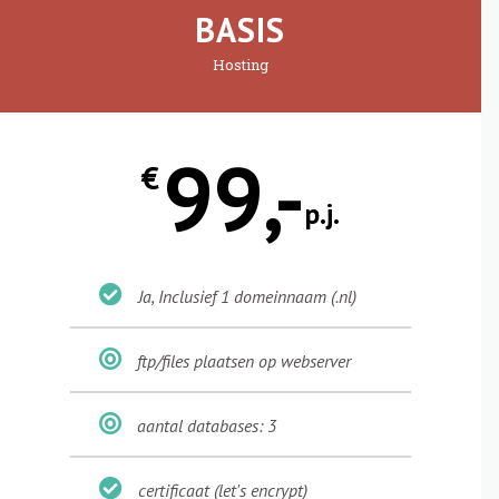
BASIS
Hosting
99,-
€
p.j.
Ja, Inclusief 1 domeinnaam (.nl)
ftp/files plaatsen op webserver
aantal databases: 3
certificaat (let's encrypt)