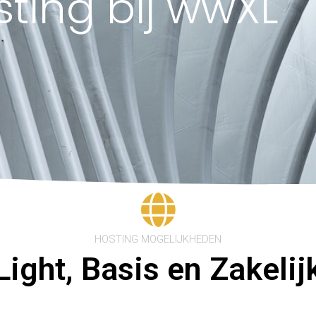
sting bij wwXL
HOSTING MOGELIJKHEDEN
Light, Basis en Zakelij